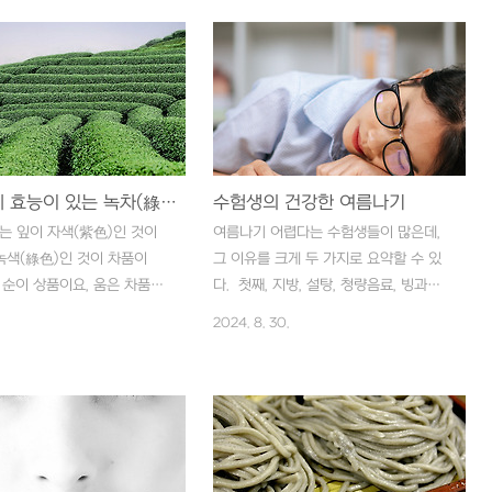
오늘날의 불안(不安)은 그저
고, 때때로 눈을 감고 감은 눈꺼풀 밑으
려움까지 포괄하면서도 국민적
로 눈알을 상하좌우로 굴리면서 눈동자
형성한 광범위한 불안(不安)이
운동을 하는 것이 좋다. 심할 때는 찬물
 대한 불안(不安)이기도 해서
에 적신 거즈 수건으로 눈꺼풀 위를 차게
리를 불안(不安)하게 만들고
해주면서 눈 주위를 중심으로 지압(指
을 선택해도, 저것을 선택해도
壓)을 겸해주면 더 좋다. 겉으로만 눈을
 결과만이 나타날 것이 뻔한
차게 할 것이 아니라 식품도 가급적 열성
을 때의 불안(不安)이요, 인
여러 가지 효능이 있는 녹차(綠茶)
식품을 피하도록 하는 것이 좋다. 예를
수험생의 건강한 여름나기
 원초적 욕구와 현실적 원칙
들어 아이스크림, 코코아, 초콜릿 등이 열
는 잎이 자색(紫色)인 것이
여름나기 어렵다는 수험생들이 많은데,
적 제약 사이의 갈등에서 비
성식품이고, 마늘, 생강, 쑥, 부추, 인삼,
녹색(綠色)인 것이 차품이
그 이유를 크게 두 가지로 요약할 수 있
(不安)이다. 사실 불안(不
꿀, 술 등도 열성식품이다. 가급적 육류
 순이 상품이요, 움은 차품이
다. 첫째, 지방, 설탕, 청량음료, 빙과류
은 오늘날의 상황을 떠나서 살
도 지방질이 많은 것을 피하고, ..
말려 새의 혓바닥 같은 것은 상
따위를 선호할수록 비타민이나 무기질이
2024. 8. 30.
 이상..
이 곧게 펴진 것은 차품이
결핍되며, 둘째, 더위와 스트레스로 글리
)의 3대 조건은 색(色)과 향
코겐이 감소되고 젖산이 축적되기 때문
(味)이다. 따라서 찻물의 빛은
이다. 특히 더위를 몹시 탄다든가 아토
며, 그 향기는 지극히 아름답
피성 체질인 경우에는 더 심하다. 여름
때 쓰고 삼킬 때 달아야 한
을 타면 머리가 무겁고 맑지 못하며, 자
감(東醫寶鑑)에 의하면 “녹차
주 졸리고 눕고만 싶으며, 하품을 자주