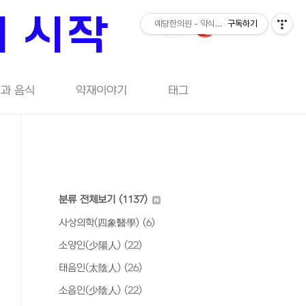
의 시작
예당한의원 - 약식동원의 시작
구독하기
과 음식
약재이야기
태그
분류 전체보기
(1137)
사상의학(四象醫學)
(6)
소양인(少陽人)
(22)
태음인(太陰人)
(26)
소음인(少陰人)
(22)