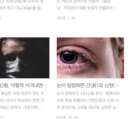
고 소화(消化)를 도우며 머
닌 색소의 침착으로 까맣게 그을린
 법은 거의 없어지고 녹차(綠
차(藥茶)를 비롯해서 여러 가지 국산차
맑게 하고 이뇨(利尿)를 돕고
다. 자외선이 여름 못잖게 강렬하여 기
어는 일본차(日本茶)라고 부
(國産茶)의 보급이 여로 모..
을 멈추게 한다.’고 했다. 다
미를 촉진하며, 땀샘과 기름샘의 분비물
.
2025. 1. 29.
스트레스를 풀고 식욕(食慾)
에 봄철 먼지나 꽃가루가 달라붙어 알레
지방질(脂肪質)을 포함한 음
르기성 피부염을 일으키거나 오염물질과
소화(消化)시키고 두통(頭痛)
함께 여드름을 악화시키기도 한다. 더구
충혈(充血)을 풀고 소변(小
나 봄 타는 춘곤증(春困症)에 시달려 전
조롭게 배출시켜서 푸석푸석 붓
신 영양의 균형이 깨져 잔주름까지 늘어
腫)을 없애며, 입안이 건조해
나기도 한다. 까닭에 봄을 이길 수 있는
(口臭)가 심할 때 좋다는 것
체력을 키우는 것이 우선이다. 우선 충
보감(東醫寶鑑)에는 또 이렇
분한 수면(睡眠)과 휴식(休息)이 필요하
 있다. ‘오래 마시면 지방(脂
다. ‘미인은 잠꾸러기’라는 말도 있듯이
어지고 몸이 날씬해지니 지나치
불안(不安)함, 이렇게 이겨내면 된다.
긴장을 풀고 적당한 운동으로 마음을 이
눈이 침침하면 간(肝)과 신장(腎臟) 기능을 강화하는 것이 좋다.
자는 가히 복용하도록 하
완시켜야 한다. 피부(皮膚)는 ‘마음의 거
확실한 외적 대상이 있는 두
눈이 침침하고 시다고들 한다. 컴퓨터와
니까 체지방(體脂肪)을 감소시
울’이기 때문이다. ‘변비(便祕)는 미용의
만 대상이 확실하지 못한 것
하루 종일 씨름하는 직장인들은 더욱 이
肥滿症)을 개선하며 혈중 지
적’이므로 쾌변(快便)을 유도해야 하고
려움도 있어서, 이에 대한 걱
런 증상으로 고생을 하는데, 심하면 눈물
을 떨어뜨려 혈액순환(血液循
상쾌한 식사(食事)와 상쾌한 소화(消化)
의 감정이 생기기 마련인데,
이 그렁거리고 눈에 핏발이 서기도 한
10.
2024. 10. 29.
하게..
를 통해..
(不安)이라는 감정이다. 어
다. 이럴 때는 눈의 피로(疲勞)를 가급
주관적으로 경험되는 감정의
적 줄이면서 정신적 안정을 취하도록 하