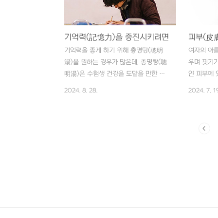
가 있다. 특히 눈이 침침해지고 입이 마
(綠茶)는 
르며 침이 걸쭉해지고 입에서 냄새가 날
하며 머리가
때 마시도록 한다. 매실(梅實)은 여름
다.”고 했
더위로 온몸이 펄펄 끓을 때나 여름 설사
기억력(記憶力)을 증진시키려면
醒)작용이 
피부(皮
(泄瀉)에 좋다. 오매(烏梅)는 매실(梅
체내 수분
기억력을 좋게 하기 위해 총명탕(聰明
여자의 아름
實)을 검게 태운 것으로 건재약국에서 구
변(小便)을
湯)을 원하는 경우가 많은데, 총명탕(聰
우며 핏기가
입할 수 있는데, 이것을 흐르는 물에 씻
역(溫疫)’
明湯)은 수험생 건강을 도맡을 만한 대
얀 피부에 
어 햇볕에 말린 뒤 보관해두었다가 쓰..
역(溫疫)은
표적인 처방은 아니다. 수험생 건강관리
건강이 우선
2024. 8. 28.
2024. 7. 19
요령은 첫째, 체력과 기억력 증진, 둘째,
간이 필요
수면 조절과 신경 안정, 셋째, 성적 충동
좋은 식품
억제 이렇게 세 가지로 요약된다. 수험
버섯은 눈가
생을 위한 보약을 조제할 때는 이 세 가
피부(皮膚)
지를 고려해야 한다. 그러자면 한의사
뜬 얼굴을
(韓醫師)의 진찰을 받아 개개인의 체질
한다. 좀 
과 건강 상태를 파악해야 하는데, 체력
내어 먹어보
보강을 위해서는 육미지황탕(六味地黃
표고버섯을 
湯)이나 팔물탕(八物湯)을, 기억력 증진
풀면 잘 말
을 위해서는 귀비탕(歸脾湯)이나 총명탕
런 다음 가
(聰明湯)을, 수면 조절과 신경 안정을 위
4~6g씩 