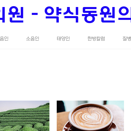
원 - 약식동원
음인
소음인
태양인
한방칼럼
질병