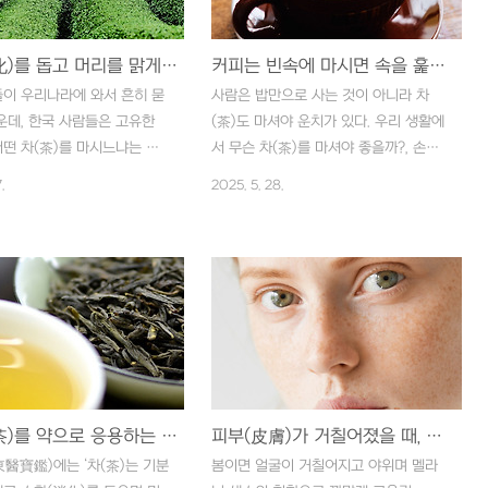
소화(消化)를 돕고 머리를 맑게 하는 차(茶) - 작설차(雀舌茶)
커피는 빈속에 마시면 속을 훑어 나쁘다. - 茶不可多喫
이 우리나라에 와서 흔히 묻
사람은 밥만으로 사는 것이 아니라 차
운데, 한국 사람들은 고유한
(茶)도 마셔야 운치가 있다. 우리 생활에
떤 차(茶)를 마시느냐는 것
서 무슨 차(茶)를 마셔야 좋을까?, 손님
영국 사람은 홍차(紅茶)를 즐기
을 접대할 때 적당한 차(茶)가 무엇일
.
2025. 5. 28.
사람들은 녹차(綠茶)를, 미국 사
까?, 커피는 무턱대고 많이 마셔도 괜찮
피를 좋아하는 식으로 우리나
을까? 등이 언제나 문제가 된다. 이런 기
 차(茶)는 무엇일까, 어떤 재
호물(嗜好物)은 소비되는 돈도 문제이지
람은 밥 먹은 후에 마시는 숭
만 오래 계속하는 동안에 건강(健康)에
 차(茶)라고 대답하기도 한
미치는 영향도 결코 적지 않다. 커피의
 우리도 이미 신라시대부터 녹
주성분인 카페인(caffeine)을 지나치게
 재배하여 불교(佛敎)의 융성
섭취하면 수면장애(睡眠障礙), 위장장애
녹차(綠茶) 마시기를 숭상하
(胃腸障碍) 또는 심장(心臟)에 좋지 않
는 다기(茶器)도 많이 만들어
은 작용을 한다는 것은 누구나 다 잘 알
지니고 있다. 일본은 우리나라
녹차(綠茶)를 약으로 응용하는 방법
고 있지만, 막상 커피 대신 마실 차(茶)가
피부(皮膚)가 거칠어졌을 때, 우유식초에 녹차(綠茶)를 타서 마시면 좋다.
) 마시는 법을 배워갔는데도
있는지를 생각해 보면, 적당한 것이 없다
醫寶鑑)에는 ‘차(茶)는 기분
봄이면 얼굴이 거칠어지고 야위며 멜라
즘 와서는 우리의 녹차(綠
는 것이 더 큰 문제이다. 녹차(綠茶), 약