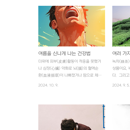
(貧血)이 되기 쉬우며, 적혈구 자체는 커
변화지만 
지지만 그 수가 극단적으로 적어진
막연한 두
다. 어린이는 성장(成長) 장애가 일어날
공감대를 
수 있고 중년은 심장(心臟) 박동이 불규
고, 미래에
칙해질 수 있다. 노년이라면 치매(癡呆)
더더욱 우
등을 일으킬 수 있고 여성은 불임(不姙)
있다. 이것
에 이를 수도 있다. 컴프리라는 식물에
모두 부정적
이 성분이 많이 들어있기 때문에 유럽에
여름을 신나게 나는 건강법
상황에 처했
서는 컴프리를 ‘빨간 비타민’이라고 불러
간으로서의
더위에 피부(皮膚)활동이 적응을 못했거
녹차(綠茶)
왔을 정도이다. 생즙을 내어 먹어도 좋
그리고 사회
나 심장(心臟) 약화로 뇌(腦)의 혈액순
상품이요, 
고, 설탕에 켜켜이 재워 숙성시킨 후 마
롯되는 불안
환(血液循環)이 나빠졌거나 땀으로 체내
다. 그리고
셔도 좋다. 일반적으로 식물성 ..
安)의 속성
알칼리 성분이 빠져나오면, 눈이 껄끄럽
며, 잎이 
2024. 10. 9.
2024. 9. 5.
펴본다 해도
고 머리가 무거워지며 식욕(食慾)이 떨
품이요, 잎
어지고 졸리기만 하고 땀을 주체 못할 정
다. 차(茶
도로 흘린다. 이런 증상을 ‘여름 탄다.’고
(香)과 맛
하는데, 이럴 때는 봄 탈 때와 마찬가지
옅은 녹색이
로 역시 새콤한 음식이 좋다. 그리고 오
고, 마실 
미자차(五味子茶)가 가장 무난하고 효과
다. 동의보