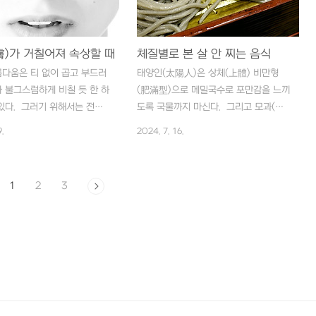
갈증(渴症)이 나고 속이 답답
한다. 또한 기억력이 떨어지며, 매사에
 아프고 눈이 껄끄러울 때 좋
의욕이 없고 초조하며, 화를 잘 내고 끈
다. 또한 녹차(綠茶)는 각성(覺
기가 없어진다. 뿐만 아니라 눈꺼풀이
있어 수면(睡眠)을 덜어주며
膚)가 거칠어져 속상할 때
잘 떨리고 다리에 쥐가 잘 나며 항상 미
체질별로 본 살 안 찌는 음식
대사(水分代謝)를 촉진시켜 소
열(微熱)을 느끼고 우울하다. 이렇게 여
다움은 티 없이 곱고 부드러
태양인(太陽人)은 상체(上體) 비만형
 순조롭게 해준다. 그리고 ‘온
름나기 힘든 수험생에게 가장 좋은 식품
 불그스럼하게 비칠 듯 한 하
(肥滿型)으로 메밀국수로 포만감을 느끼
이라는 질병에 아주 좋은데, 온
은 까치콩이다. 동의보감(東醫寶鑑)에
있다. 그러기 위해서는 전신
도록 국물까지 마신다. 그리고 모과(木
 습도(濕度)가 높..
의하면 까치콩은 소화(消化)기능을 보하
되어야 하며 노력과 정성, 시
瓜)를 썰어 말린 후 알갱이로 빻아 하루
.
2024. 7. 16.
고 ..
하다. 피부미용(皮膚美容)에
에 1~2티스푼씩 공복마다 온수(溫水)로
으로는 표고버섯이 있다. 표고
복용한다. 태음인(太陰人)은 비만(肥
의 잔주름이나 기미, 거칠한
滿)해질 체질로서, 특히 복부(腹部) 비만
1
2
3
에 효과가 있으며 누렇게 들
형(肥滿型)에 목덜미가 두툼하게 쌀 쪄
 발그스름하게 만들어 주기도
서 중풍(中風) 위험이 높다. 따라서 삼
더 효과적으로 먹으려면 가루
겹살이나 닭고기를 피하고 콩을 식초에
자. 먼저 진하게 탄 꿀물에
담가 10알씩 하루 1~2회 식전에 먹는
3~4일 푹 담가 탱탱하게 부
다. 그래야 포만감이 생겨 밥을 많이 먹
린 후 프라이팬에 굽는다. 그
지 않게 한다. 다시마는 살을 빼는데 좋
루를 내어 1일 3회 공복에
을 뿐 아니라 중풍(中風)도 예방한
온수로 복용한다. 우엉과 율무
다. 다시마를 효과적으로 먹으려면 이렇