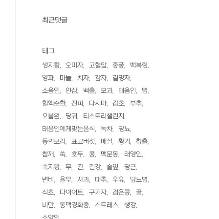
최근댓글
태그
생지황
오미자
고혈압
중풍
백복령
양파
마늘
치자
감자
결명자
소음인
인삼
백출
모과
태음인
병
혈액순환
진피
다시마
감초
부추
오블완
당귀
티스토리챌린지
태음인에게맞는음식
녹차
당뇨
동의보감
표고버섯
매실
황기
창출
참깨
쑥
호두
콩
맥문동
태양인
숙지황
무
간
건강
솔잎
당근
변비
율무
사과
대추
우유
당뇨병
식초
다이어트
구기자
검은콩
꿀
비만
동맥경화증
스트레스
생강
소양인