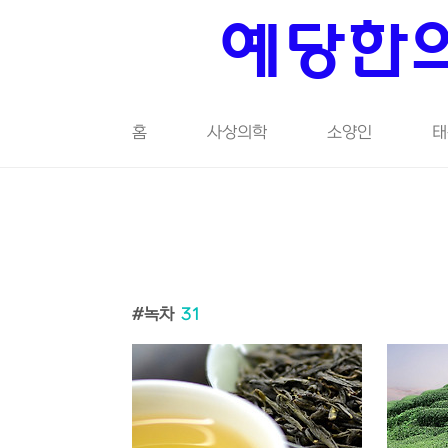
본문 바로가기
예당한의
홈
사상의학
소양인
태
녹차
31