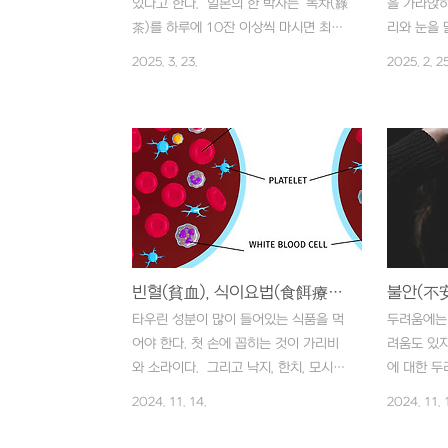
있다고 한다. 일본의 한 박사는 ‘녹차(綠
을 가라앉히
다면 녹차(綠茶)는 커피(coffee)보다도
茶) 마시는
茶)를 하루에 10잔 이상씩 마시면 최소
리와 눈을 
더 많은 ..
茶)를 심지
한 5~6세 정도 더 오래 살 수 있다.’고 한
갈증(渴症)
2025. 3. 23.
2025. 2. 25
르기까지..
심포지엄에서 발표한 바 있다. 이것은 9
시 말해서 
년간 일본 사이마타현에 거주하는 40세
을 돋우며 
이상 8,543명을 대상으로 생화학적, 면
식물을 잘 
역학적 분석 방법을 활용하여 연구한 결
이나 눈의 
과라고 한다. 또 녹차(綠茶)는 심혈관
便)을 순
(心血管) 질환이나 암(癌) 예방에도 효
는 부종(浮
과적이라고 하며, 중금속(重金屬)의 체
지면서 구취
내 축적을 억제하는 효과 또한 뛰어나서
이다. 동의
카드뮴(cadmium)을 비롯하여 중금속
게 표현하고
(重金屬) 제거 및 해독(解毒)작용에 효
빈혈(貧血), 식이요법(食餌療法)으로 물리칠 수 있다.
肪)이 적
과적이라고 한다. 따라서 공해(公害)에
게 뚱뚱한 
타우린 성분이 많이 들어있는 식품을 먹
두려움에는 
무방비 상태로 방치된 현대인에게 녹차
라.’ 그러
어야 한다. 첫 손에 꼽히는 것이 가리비
려움도 있지
(綠茶)는 가장 반가운 구세주가 아닐 수
켜 비만증(
와 소라이다. 그리고 낙지, 한치, 모시조
에 대한 두
없다. 동의보감(東醫寶鑑)에는..
질(脂質)
개, 게 등도 들 수 있다. 비타민-B12도
정과 괴로움
2024. 11. 14.
2024. 11. 
環)을 원활
빈혈(貧血)에 꼭 필요하다. 철분을 비롯
이것이 불안
해 비타민-B12가 부족하면 악성 빈혈
디까지나 