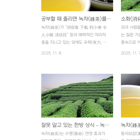
공부할 때 졸리면 녹차(綠茶)를 마셔라.
녹차(綠茶)가 “消宿食 下氣 利小便 令
외국 사람들
人小睡 淸頭目” 등의 매력적인 약리작
는 질문 가
용을 지니고 있는 외에도 유력(有力, 힘
풍속으로 어
이 용솟음치고), 열지(悅志, 마음이 즐겁
이 있다. 
2025. 11. 8.
2025. 11. 7
고), 익지(益志, 의욕이 넘치고), 해주(解
고, 일본 
酒, 술을 깨게 하고) 등의 효과가 있다고
람들은 커
되어 있으니 기호성 음료치고 이보다 더
라의 독특한
좋은 것이 어디 있겠는가? 이와 같은 약
치 있는 사
리작용은 결코 과장이 아니고 그에 해당
늉이 우리의
되는 성분들이 과학적으로 증명되고 있
다. 사실은
다. 역시 가장 중요한 성분은 알칼로이드
차(綠茶)를
(alkaloid) 계열인 카페인(caffeine),
과 더불어 
테오필린(theophylline) 등이며 이것이
여 운치 있
중추신경(中樞神經), 심장(心臟), 신장
잘못 알고 있는 한방 상식 – 녹차(綠茶)는 많이 마실수록 좋다?
낸 역사를 
(腎臟) 등에 대해 강력한 흥분(興奮)작
에서 차(茶
녹차(綠茶)는 수명(壽命) 연장 효과가
동의보감(東
용을 지니고 있다. 같은 분량끼리 비교한
불구하고 요