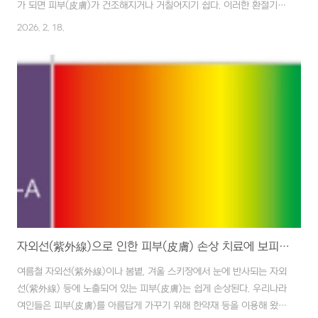
가 되면 피부(皮膚)가 건조해지거나 거칠어지기 쉽다. 이러한 환절기
(換節期)의 피부(皮膚) 거칠어짐이나 건성(乾性) 피부(皮膚)에 적하
2026. 2. 18.
수오차(赤何首烏茶)가 좋다. ■ 재료 적하수오(赤何首烏) 10g, 당귀
(當歸) 10g, 생지황(生地黃) 10g, 백작약(白芍藥) 10g, 부평초(浮
萍草) 4g ■ 만드는 법 재료에 물을 1대접(500㏄) 붓고, 물이 반 정도
로 줄 때까지 달인다. ■ 복용법 1일 2회, 아침, 저녁으로 1개월 정도
복용한다. 피부(皮膚)의 상태, 즉 윤택함이나 건성(乾性)의 여부는 내
부의 건강(健康) 상태가 그대로 표현되는 것이 대부분이다. ..
자외선(紫外線)으로 인한 피부(皮膚) 손상 치료에 보피산(補皮散)
여름철 자외선(紫外線)이나 봄볕, 겨울 스키장에서 눈에 반사되는 자외
선(紫外線) 등에 노출되어 있는 피부(皮膚)는 쉽게 손상된다. 우리나라
여인들은 피부(皮膚)를 아름답게 가꾸기 위해 한약재 등을 이용해 왔는