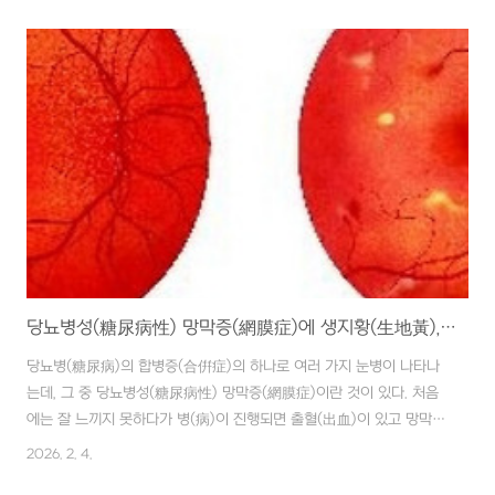
에 대한 저항력(抵抗力)이 떨어져 쉽게 감염되므로 세균(細菌)에 감염
되지 않도록 조심해야 한다. ■ 재료 진피(陳皮) 12g, 천화분(天花粉)
12g, 금은화(金銀花) 12g, 황기(黃芪) 8g, 당귀(當歸) 4g, 천궁(川
芎) 4g ■ 만드는 법 물을 큰 대접으로 1대접 붓고, 중간 불에 반으로
줄 때까지 달인다. ■ 복용법 아침, 저녁 2회, 2개월 이상 장기 복용한
다. 당뇨병(糖尿病) 환자는 세균(細菌)이나 자극(刺戟..
당뇨병성(糖尿病性) 망막증(網膜症)에 생지황(生地黃), 당귀(當歸)
당뇨병(糖尿病)의 합병증(合倂症)의 하나로 여러 가지 눈병이 나타나
는데, 그 중 당뇨병성(糖尿病性) 망막증(網膜症)이란 것이 있다. 처음
에는 잘 느끼지 못하다가 병(病)이 진행되면 출혈(出血)이 있고 망막
(網膜)이 혼탁하게 된다. 서서히 환자 자신이 시력장애(視力障碍)를
2026. 2. 4.
느끼는데 진행되면 실명(失明) 위험이 있으므로 초기에 치료해야 한다.