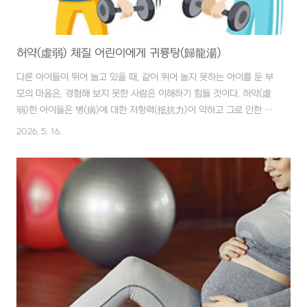
허약(虛弱) 체질 어린이에게 귀룡탕(歸龍湯)
다른 아이들이 뛰어 놀고 있을 때, 같이 뛰어 놀지 못하는 아이를 둔 부
모의 마음은, 경험해 보지 못한 사람은 이해하기 힘들 것이다. 허약(虛
弱)한 아이들은 병(病)에 대한 저항력(抵抗力)이 약하고 그로 인한 부
모의 과잉보호(過剩保護)에 따라 의지(意志)도 약해진다. 질병(疾病)
2026. 5. 16.
이 수반된 허약아(虛弱兒)는 치료 후에도 질 좋은 영양공급(營養供給)
에 신경을 써야 한다. ■ 재료 당귀(當歸) 4g, 녹용(鹿茸) 4g ■ 만드
는 법 당귀(當歸)와 녹용(鹿茸)에 물 500㏄를 붓고, 반으로 줄 때까지
약 2시간 정도 달인다. ■ 복용법 수시로 먹으며 3~4일 정도 복용한다.
어린이는 오장육부(五臟六腑)에 대한 발육(發育)이 미숙하여 질병(疾
病)에 대한 저항력(抵抗力)이 약하다. 귀룡탕(歸龍湯)은 밥..