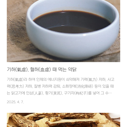
자(固眞飮子)라는 처방은 동의보감(東醫寶鑑)에 나오는 처방으로 몸
이 야위고 기혈(氣血)이 부족해서 진땀이 나고 어지럽고 무기력(無氣
力)하며 머리가 맑지 않을 때 쓰는 보약(補藥)이다. 여름이면 더 수척
(瘦瘠)해지고 피로(疲勞)가 풀리지 않으며 항상 기대려 하거나 눕고 싶
어 하..
기허(氣虛), 혈허(血虛) 때 먹는 약닭
기허(氣虛)라 하여 인체의 에너지원이 쇠약해져 기력(氣力) 저하, 사고
력(思考力) 저하, 질병 저하력 감퇴, 소화장애(消化障碍) 등이 있을 때
는 닭고기에 인삼(人蔘), 황기(黃芪), 구기자(枸杞子)를 넣어 그 수프
를 마시는 것이 좋다. 혈허(血虛)라 하여 인체 내의 혈액(血液)이 부족
2025. 4. 7.
해져 어지럼증, 귀울림증, 수족저림 등이 있을 때는 닭고기에 구기자(枸
杞子), 산약(山藥), 용안육(龍眼肉), 당귀(當歸) 같은 한약재를 넣어
끓여서 그 수프를 마시는 것이 좋다. 혈허(血虛)가 매우 심할 때는 닭