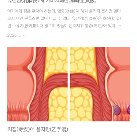
유선염(乳腺炎)에 가미지패산(加味芷貝散)
아기에게 젖은 주어야 하는데, 염증(炎症)이 생겨 물리지 못하면 엄마
로서 여간 곤혹스런 일이 아닐 수 없다. 유선염(乳腺炎)은 초산(初産)
인 수유기(授乳期) 때 많으며 멍울이 만져지고 통증(痛症)이 있다. ■
재료 백지(白芷), 패모(貝母), 천화분(天花粉), 금은화(金銀花), 조각
2026. 5. 7.
자(皂角刺), 당귀(當歸), 감초(甘草), 과루인(瓜蔞仁) 각 4g ■ 만드는
법 재료에 물 500㏄를 붓고, 3시간 정도 달여서 ¼ 정도로 줄 때까지
달인다. ■ 복용법 1일 3회 식후, 3개월 복용한다. 젊은 여성이 많다. 간
(肝)의 기운이 뭉쳐지고, 위(胃)에서 열(熱)이 나는데, 기름진 음식을
줄이고 규칙적인 운동으로 예방하는 것이 좋다. 천화분(天花粉), 금은
화(金銀花), 조각자(皂角刺), 당귀(當歸)는 ..
치질(痔疾)에 을자탕(乙字湯)