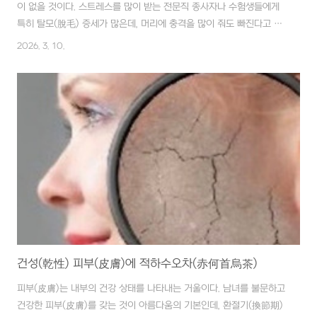
이 없을 것이다. 스트레스를 많이 받는 전문직 종사자나 수험생들에게
특히 탈모(脫毛) 증세가 많은데, 머리에 충격을 많이 줘도 빠진다고 한
다. 이러한 탈모증(脫毛症)에는 우선 마음을 편히 하는 것이 중요하다.
2026. 3. 10.
■ 재료 측백엽(側柏葉)을 쪄서 말린 것 8g, 당귀(當歸) 4g, 참깨(胡
麻) 4g, 토사자(菟絲子) 4g ■ 만드는 법 물을 큰 대접으로 1대접 붓
고, 30~40분 정도 중간 불에서 달인다. ■ 복용법 아침, 저녁 1일 2회,
1~3개월 정도 복용한다. 두뇌(頭腦)를 장기간 지나치게 사용하면 뇌
(腦) 기능이 저하되고 대사(代謝) 기능이 원활치 못해 탈모(脫毛) 증상
이 온다. 신수(腎水)가 부족해서 화(火)를 억제하..
건성(乾性) 피부(皮膚)에 적하수오차(赤何首烏茶)
피부(皮膚)는 내부의 건강 상태를 나타내는 거울이다. 남녀를 불문하고
건강한 피부(皮膚)를 갖는 것이 아름다움의 기본인데, 환절기(換節期)