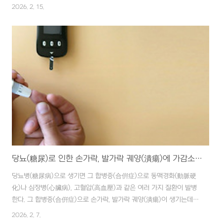
데, 이렇게 그을리고 거칠어진 피부(皮膚)를 치료할 수 있는 좋은 처방
2026. 2. 15.
이 있다고 한다. ■ 재료 녹두(綠豆) 5g, 당귀(當歸) 2g, 백지(白芷)
1g, 감초(甘草) 1g, 밀가루 1g, 오이 ½개 ■ 만드는 법 녹두(綠豆),
당귀(當歸), 백지(白芷), 감초(甘草)를 갈아서 밀가루와 오이 간 것과
섞어서 반죽한다. ■ 복용법 ① 세안(洗顔)을 깨끗이 하고 누워서 얼굴
에 팩을 한다. ② 15~20분 후 떼어내고 씻는다. 위 처방을 1일에 1회
씩 실시하도록 한다. 당귀(當歸)는 빈혈(貧血)..
당뇨(糖尿)로 인한 손가락, 발가락 궤양(潰瘍)에 가감소독탕(加減消毒湯)
당뇨병(糖尿病)으로 생기면 그 합병증(合倂症)으로 동맥경화(動脈硬
化)나 심장병(心臟病), 고혈압(高血壓)과 같은 여러 가지 질환이 발병
한다. 그 합병증(合倂症)으로 손가락, 발가락 궤양(潰瘍)이 생기는데,
심해지면 손가락, 발가락을 절단(切斷)해야 한다. 이 병은 세균(細菌)
2026. 2. 7.