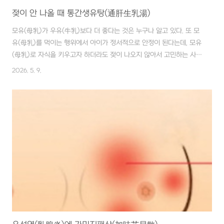
젖이 안 나올 때 통간생유탕(通肝生乳湯)
모유(母乳)가 우유(牛乳)보다 더 좋다는 것은 누구나 알고 있다. 또 모
유(母乳)를 먹이는 행위에서 아이가 정서적으로 안정이 된다는데, 모유
(母乳)로 자식을 키우고자 하더라도 젖이 나오지 않아서 고민하는 사람
들이 많다고 한다. ■ 재료 백작약(白芍藥) 20g, 맥문동(麥門冬)
2026. 5. 9.
20g, 당귀(當歸) 12g, 백출(白朮) 12g, 숙지황(熟地黃) 12g, 통초
(通草) 4g, 시호(柴胡) 4g, 원지(遠志) 4g, 감초(甘草) 1.2g ■ 만드
는 법 재료에 물 500㏄ 정도를 붓고, 중간 불에서 2시간 동안 달인다.
■ 복용법 1일 3회, 식후 30분에 1개월 정도 복용한다. 출산(出産) 후
에는 피(血)가 부족해지기 쉽고, 정신적으로도 불안정하여 그 결과 기
혈(氣血)이 응체(凝滯)되어 유즙(乳汁)이 ..