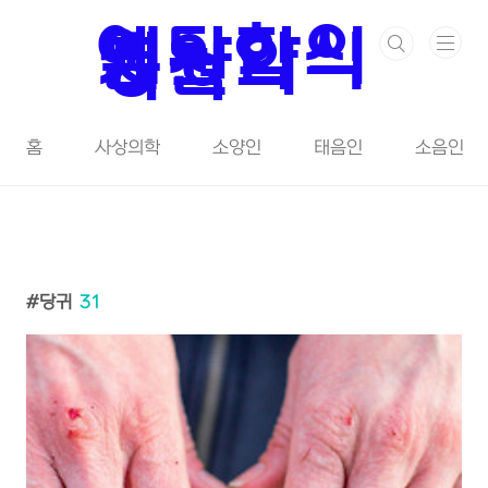
본문 바로가기
예당한의
원 - 약식
동원의
시작
홈
사상의학
소양인
태음인
소음인
당귀
31