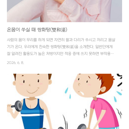
온몸이 쑤실 때 쌍화탕(雙和湯)
사람의 몸이 무리를 하게 되면 자연히 팔과 다리가 쑤시고 저리고 몸살
기가 온다. 우리에게 친숙한 쌍화탕(雙和湯)을 소개한다. 일반인에게
잘 알려진 활용도가 높은 처방이지만 적응 증에 쓰지 못하면 부작용을
초래할 수 있다. ■ 재료 백작약(白芍藥) 10g, 숙지황(熟地黃) 4g, 황
2026. 6. 8.
기(黃芪) 4g, 당귀(當歸) 4g, 천궁(川芎) 4g, 계피(桂皮) 4g, 감초
(甘草) 3g, 생강(生薑) 3쪽, 대추(大棗) 2개 ■ 만드는 법 백작약(白
芍藥), 숙지황(熟地黃), 황기(黃芪), 당귀(當歸), 천궁(川芎), 계피(桂
皮), 감초(甘草), 생강(生薑), 대추(大棗)에 물 1대접을 붓고, 2시간 동
안 달인다. ■ 복용법 1일 3회 식후 1시간, 1주일~1개월 정도 복용한
다. 처방 내용 중에서 백작약(白芍..