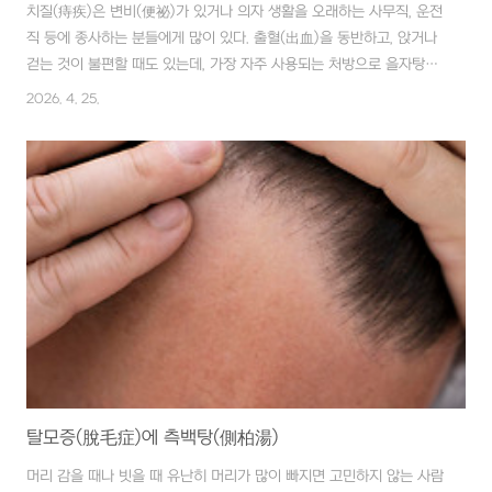
치질(痔疾)은 변비(便祕)가 있거나 의자 생활을 오래하는 사무직, 운전
직 등에 종사하는 분들에게 많이 있다. 출혈(出血)을 동반하고, 앉거나
걷는 것이 불편할 때도 있는데, 가장 자주 사용되는 처방으로 을자탕
(乙字湯)이 있다. 이 처방은 장기 복용으로 효과가 상승한다고 한다. ■
2026. 4. 25.
재료 당귀(當歸) 6g, 시호(柴胡) 5g, 황금(黃芩) 3g, 승마(升麻)
1.5g, 대황(大黃) 1g ■ 만드는 법 당귀(當歸), 시호(柴胡), 황금(黃
芩), 승마(升麻), 대황(大黃)에 물 1대접 붓고, 중간 불에서 30분 정도
달인다. ■ 복용법 1일 2회 식사 후, 1개월 간 장기 복용한다. 대황(大
黃)은 막힌 경락(經絡)을 잘 뚫어 주고 변(便)을 부드럽게, 잘 보게 해
준다. 당귀(當歸)는 보혈(補血)과..
탈모증(脫毛症)에 측백탕(側柏湯)
머리 감을 때나 빗을 때 유난히 머리가 많이 빠지면 고민하지 않는 사람