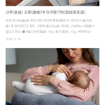
산후(産後) 요통(腰痛)에 당귀황기탕(當歸黃芪湯)
대개 임신(妊娠)을 하게 되면 허리에 통증(痛症)이 생기다가 출산(出
産) 후 없어진다고 한다. 그런데 출산(出産) 후에도 고생하는 사람들이
많다고 한다. ■ 재료 당귀(當歸) 10g, 황기(黃芪) 10g, 백작약(白芍
藥) 10g, 생강(生薑) 10쪽 ■ 만드는 법 재료에 작은 대접으로 1대접
2026. 5. 13.
의 물을 붓고, 반이 될 때까지 불에서 달인다. ■ 복용법 1일 3회 식후
1시간, 1개월 정도 복용한다. 여성들이 산후(産後)에 요통(腰痛)이 계
속되거나 새로 생겨나는 경우도 있다. 이는 허리에 기운을 공급해 주는
신장(腎臟)이나 장(腸)의 기능이 허약해지고 상해서 오는 경우가 많은
데, 이 때 당귀황기탕(當歸黃芪湯)을 쓴다. 이 처방은 기혈(氣血)이 허
약한 것을 보충해 줌으로써 출산(出産) 후에 올 수 ..