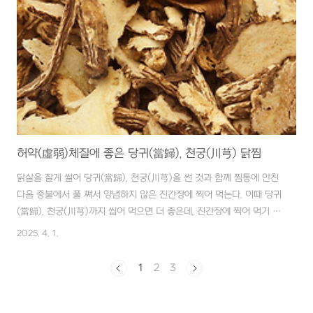
을 살짝 삶아서 누린내 나는 첫물을 따라버리고 ‘사물탕(四物湯)’이라
는 동의보감(東醫寶鑑)의 처방을 넣어 중탕해서 즙을 내어 마시면 좋
다. 사물탕(四物湯)은 당귀(當歸), 천궁(川芎), 백작약(白芍藥), 숙지
황..
허약(虛弱)체질에 좋은 당귀(當歸), 천궁(川芎) 닭찜
닭살을 잘게 썰어 당귀(當歸), 천궁(川芎)을 썬 것과 함께 찜통에 안친
다음 중불에서 풀 쪄서 양념하지 않은 진간장에 찍어 먹는다. 이때 당귀
(當歸), 천궁(川芎)까지 씹어 먹으면 더 좋은데, 진간장에 찍어 먹기 때
문에 맛이 어느 정도 중화되어 먹기에 역하지 않는다. 허약(虛弱)체질
2025. 4. 1.
이나 저혈압(低血壓)으로 현기증(眩氣症)이 심할 때는 수분대사(水分
代謝)를 원활하게 하면서 피를 보충하는 작용이 있는 당귀(當歸), 천궁
1
2
3
(川芎) 같은 한약재(韓藥材)를 닭과 함께 찜해서 먹으면 좋다. 당귀
(當歸), 천궁(川芎)은 강력한 보혈제(補血劑)요, 비타민-B12의 보고
요, 피를 생성시키고, 피를 잘 돌게 하며, 피를 맑게 하는 약재이다. 또