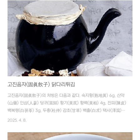
■ 재료 생지황(生地黃) 10g, 당귀(當歸) 10g, 천궁(川芎) 10g, 백
작약(白芍藥) 10g, 천화분(天花粉) 10g ■ 만드는 법 물을 큰 대접
으로 1대접 붓고, 1시간 정도 중간 불에서 달인다. ■ 복용법 아침, 저
녁으로 2회, 1개월 간 복용한다. 당뇨병성(糖尿病性) 망막증(網膜症)
은 당뇨병(糖尿病)이 장기간 경과된 사람에게 많은데 실명(失明)될..
고진음자(固眞飮子) 닭다리튀김
고진음자(固眞飮子)의 처방은 다음과 같다. 숙지황(熟地黃) 6g, 산약
(山藥) 인삼(人蔘) 당귀(當歸) 황기(黃芪) 황백(黃柏) 4g, 진피(陳皮)
백복령(白茯苓) 3g, 두충(杜仲) 감초(甘草) 백출(白朮) 택사(澤瀉)
산수유(山茱萸) 파고지(破古紙) 2g, 오미자(五味子) 10알, 이렇게 고
2025. 4. 8.
진음자(固眞飮子) 1첩을 지어 잘 씻은 뒤 말려서 가루 내어 같은 양의
녹말가루와 섞은 다음 닭다리에 이것을 묻혀서 튀겨내면 된다. 고진음