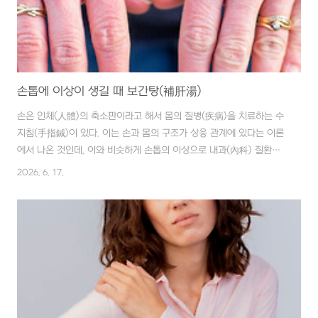
손톱에 이상이 생길 때 보간탕(補肝湯)
손은 인체(人體)의 축소판이라고 해서 몸의 질병(疾病)을 치료하는 수
지침(手指鍼)이 있다. 이는 손과 몸의 구조가 상응 관계에 있다는 이론
에서 나온 것인데, 이와 비슷하게 손톱의 이상으로 내과(內科) 질환을
짐작할 수 있다고 한다. ■ 재료 당귀(當歸) 6g, 천궁(川芎) 6g, 산조
2026. 6. 17.
인(酸棗仁) 4g, 백작약(白芍藥) 6g, 숙지황(熟地黃) 6g, 감초(甘草)
4g ■ 만드는 법 당귀(當歸), 천궁(川芎), 산조인(酸棗仁), 백작약(白
芍藥), 숙지황(熟地黃), 감초(甘草), 모과(木瓜)에 물 500㏄를 붓고,
¼로 줄 때까지 2시간 정도 달인다. ■ 복용법 1일 3회 식후 30분, 3개
월 정도 복용한다. 손톱은 약간 붉은 빛이 좋고 뿌리 부분에 흰 반달이
있는 것이 좋다. 그러나 간장(肝臟)과..