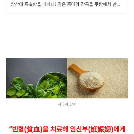
밥상에 특별함을 더하다! 깊은 풍미의 잡곡을 쿠팡에서 만나
보세요.
시금치, 참깨
“
빈혈
(
貧血
)
을 치료해 임신부
(
姙娠婦
)
에게