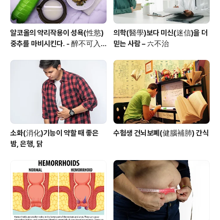
알코올의 약리작용이 성욕(性慾)
의학(醫學)보다 미신(迷信)을 더
중추를 마비시킨다. - 醉不可入
믿는 사람 – 六不治
房
소화(消化)기능이 약할 때 좋은
수험생 건뇌보폐(健腦補肺) 간식
밤, 은행, 닭