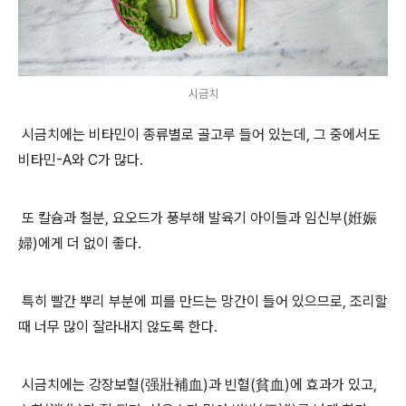
시금치
시금치에는 비타민이 종류별로 골고루 들어 있는데
,
그 중에서도
비타민
-A
와
C
가 많다
.
또 칼슘과 철분
,
요오드가 풍부해 발육기 아이들과 임신부
(
姙娠
婦
)
에게 더 없이 좋다
.
특히 빨간 뿌리 부분에 피를 만드는 망간이 들어 있으므로
,
조리할
때 너무 많이 잘라내지 않도록 한다
.
시금치에는 강장보혈
(
强壯補血
)
과 빈혈
(
貧血
)
에 효과가 있고
,