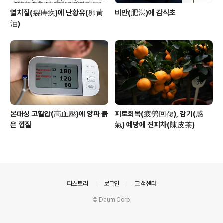
열치질(裂痔疾)에 난황유(卵黃
비만(肥滿)에 감식초
油)
본태성 고혈압(高血壓)에 양파 붉
피로회복(疲勞回復), 감기(感
은 껍질
氣) 예방에 진피차(陳皮茶)
의안내
티스토리
로그인
고객센터
© Daum Corp.