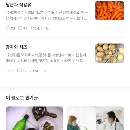
당근과 식용유
글 내용
“아토피성 피부염을 치료한다.” ◉ 이런 점이 좋아요. 당근
은 아삭아삭 씹히는 맛이 좋지만, 생것으로 먹는 것보다 볶
아서 먹는 것이 더 좋다. 당근에는 비타민-A의 모체인 카로
78
76
2024. 1. 18.
틴이 식물성 식품 중에서 가장 많이 들어 있다. 하지만 카로
틴은 물에 녹지 않는 지용성(脂溶性)이라서 생으로 먹으
면 섭취할 수가 없다. 반면 기름에 잘 녹기 때문에 기름을
감자와 치즈
넣어 조리하면 체내 흡수율이 좋아진다. 카로틴과 비타민-
글 내용
A는 비교적 열에 강해서 웬만한 조리법으로는 손실되지 않
“위(胃)를 보호해 숙취(宿醉)를 예방한다.” ◉ 이런 점이
으므로, 볶아도 안심이다. 또한 당근에는 비타민-C를 파괴
좋아요. 녹말과 단백질, 무기질, 섬유질, 비타민-C가 풍부
하는 효소가 들어 있다. 이 효소는 열(熱)에 약해서 익히면
한 감자는 반찬으로, 간식으로 즐겨 먹는 인기 식품이다,.
그 힘을 잃는다. 당근을 기름에 볶아 먹으면 카로틴의 흡수
71
69
2024. 1. 17.
통째로 찌거나 삶아서 소금을 찍어 먹어도 맛있고, 이이들
율은 높아지고, 비타민-C의 파괴도 막을 수 있으니 일석이
에게는 뜨거울 때 으깨어 우유와 설탕을 넣고 섞어 주면 잘
조의 효과를 보게 된다..
먹는다. 하지만 감자 하나만 먹어서는 단백질과 지방이 부
족하기 때문에, 이런 영양을 보완할 수 있는 식품과 함께 조
리하는 것이 좋다. 영양도 보충하고 맛도 잘 어울리는 식품
이 블로그 인기글
이 바로 치즈다. 치즈는 우유의 단백질을 발효시켜 만든 것
으로 단백질과 지방이 많다. 비타민-A와 B, 나이아신 등이
들어 있고, 칼슘, 인 등이 풍부해 감자와 함께 먹으면 상호
보완 작용을 해 영양의 상승 효과가 커진다. 또 치즈는 열량
이 높으면..