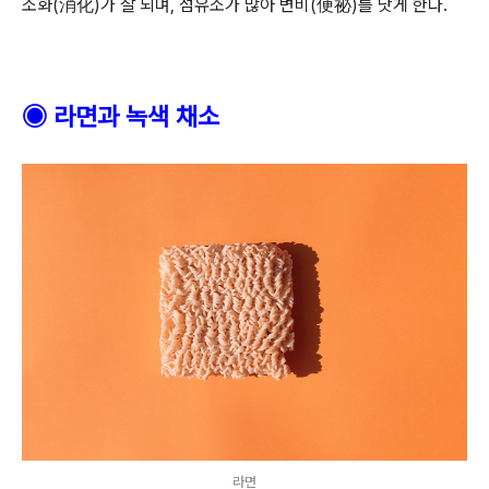
소화
(
消化
)
가 잘 되며
,
섬유소가 많아 변비
(
便祕
)
를 낫게 한다
.
◉
라면과 녹색 채소
라면