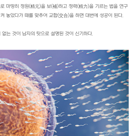
로 마땅히 정원
(
精元
)
을 보
(
補
)
하고 정력
(
精力
)
을 기르는 법을 연구
켜 놓았다가 때를 맞추어 교합
(
交合
)
을 하면 대번에 성공이 된다
.
 없는 것이 남자의 탓으로 설명된 것이 신기하다
.