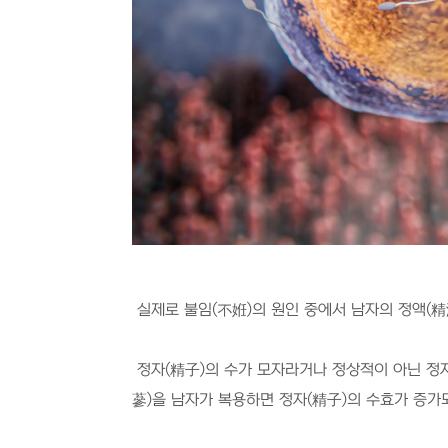
실제로 불임
(
不姙
)
의 원인 중에서 남자의 정액
(
精
정자
(
精子
)
의 수가 모자라거나 정상적이 아닌 정
蔘
)
을 남자가 복용하면 정자
(
精子
)
의 수효가 증가