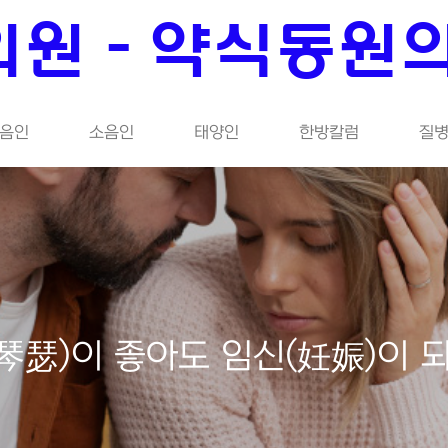
원 - 약식동원
음인
소음인
태양인
한방칼럼
질병
琴瑟)이 좋아도 임신(妊娠)이 되