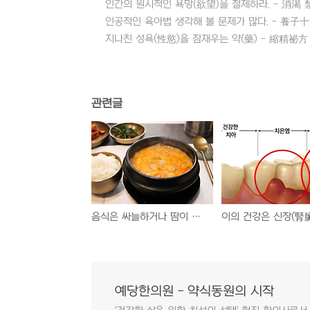
인간의 원시적인 욕망(欲望)을 절제하라. - 消渴 
인공적인 육아법 생각해 볼 문제가 많다. - 養子
지나친 성욕(性慾)을 잠재우는 약(藥) - 縮精祕方
관련글
음식은 싸늘하거나 땀이 날 정도로 뜨거워서는 안 된다. - 寒溫中適
예당한의원 - 약식동원의 시작