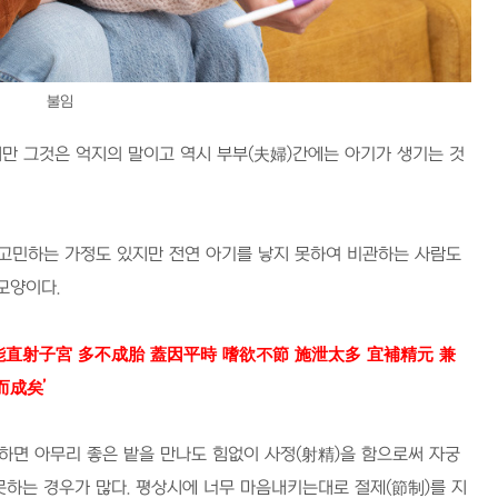
불임
지만 그것은 억지의 말이고 역시 부부
(
夫婦
)
간에는 아기가 생기는 것
 고민하는 가정도 있지만 전연 아기를 낳지 못하여 비관하는 사람도
 모양이다
.
直射子宮 多不成胎 蓋因平時 嗜欲不節 施泄太多 宜補精元 兼
而成矣
’
하면 아무리 좋은 밭을 만나도 힘없이 사정
(
射精
)
을 함으로써 자궁
못하는 경우가 많다
.
평상시에 너무 마음내키는대로 절제
(
節制
)
를 지