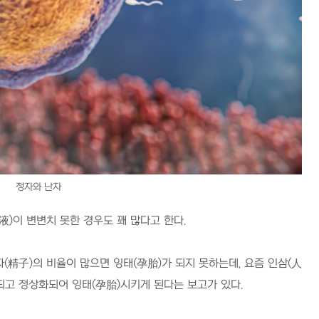
정자와 난자
液
)
이 변변치 못한 경우도 꽤 많다고 한다
.
자
(
精子
)
의 비율이 많으면 잉태
(
孕胎
)
가 되지 못하는데
,
요즘 인삼
(
人
되고 정상화되어 잉태
(
孕胎
)
시키게 된다는 보고가 있다
.