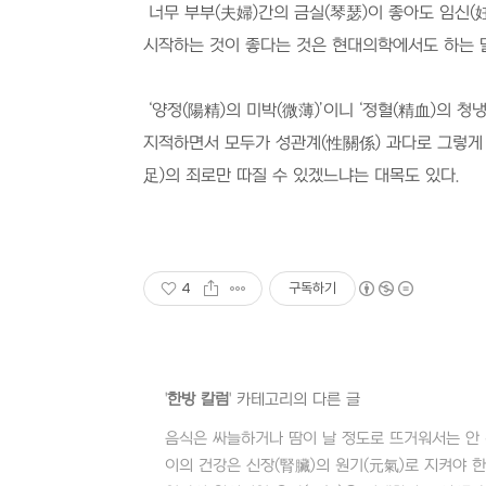
너무 부부
(
夫婦
)
간의 금실
(
琴瑟
)
이 좋아도 임신
(
시작하는 것이 좋다는 것은 현대의학에서도 하는 
‘
양정
(
陽精
)
의 미박
(
微薄
)’
이니
‘
정혈
(
精血
)
의 청
지적하면서 모두가 성관계
(
性關係
)
과다로 그렇게
足
)
의 죄로만 따질 수 있겠느냐는 대목도 있다
.
4
구독하기
'
한방 칼럼
' 카테고리의 다른 글
음식은 싸늘하거나 땀이 날 정도로 뜨거워서는 안 
이의 건강은 신장(腎臟)의 원기(元氣)로 지켜야 한다