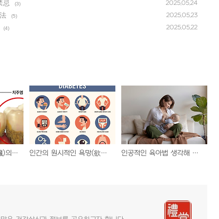
禁忌
2025.05.24
(3)
十法
2025.05.23
(5)
2025.05.22
(4)
이의 건강은 신장(腎臟)의 원기(元氣)로 지켜야 한다. - 齒牀
인간의 원시적인 욕망(欲望)을 절제하라. - 消渴 禁忌
인공적인 육아법 생각해 볼 문제가 많다. - 養子十法