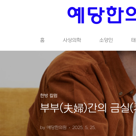
본문 바로가기
예당한의
홈
사상의학
소양인
태
한방 칼럼
부부(夫婦)간의 금실(
by 예당한의원
2025. 5. 25.