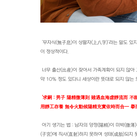
‘
무자식
(
無子息
)
이 상팔자
(
上八字
)’
라는 말도 있
이 정상적이다
.
너무 출산
(
出産
)
이 잦아서 가족계획이 되지 않아
약
10%
정도 있다니 세상이란 뜻대로 되지 않는
‘
求嗣
:
男子 陽精微薄則 雖遇血海虛靜流而 不能
用靜工存養 無令火動候陽精充實依時而合一 擧
아기 생기는 법
:
남자의 양정
(
陽精
)
이 미박
(
微薄
)
(
子宮
)
에 직사
(
直射
)
하지 못하여 성태
(
成胎
)
되지 