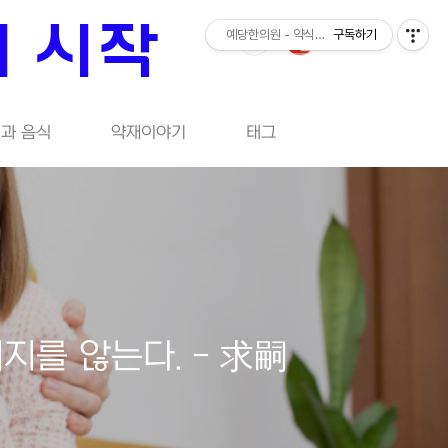
의 시작
예당한의원 - 약식동원의 시작
구독하기
과 음식
약재이야기
태그
지를 않는다. - 求嗣