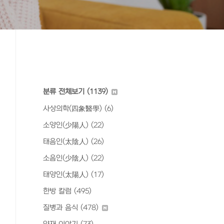
분류 전체보기
(1139)
사상의학(四象醫學)
(6)
소양인(少陽人)
(22)
태음인(太陰人)
(26)
소음인(少陰人)
(22)
태양인(太陽人)
(17)
한방 칼럼
(495)
질병과 음식
(478)