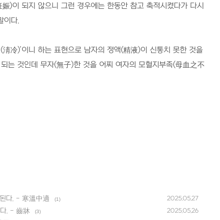
妊娠
)
이 되지 않으니 그런 경우에는 한동안 참고 축적시켰다가 다시
말이다
.
냉
(
淸冷
)’
이니 하는 표현으로 남자의 정액
(
精液
)
이 신통치 못한 것을
 되는 것인데 무자
(
無子
)
한 것을 어찌 여자의 모혈지부족
(
母血之不
된다. - 寒溫中適
2025.05.27
(1)
. - 齒牀
2025.05.26
(3)