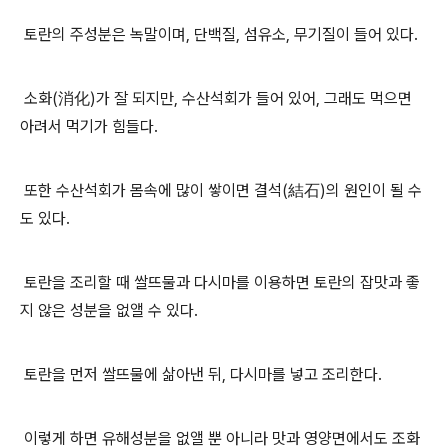
토란의 주성분은 녹말이며
,
단백질
,
섬유소
,
무기질이 들어 있다
.
소화
(
消化
)
가 잘 되지만
,
수산석회가 들어 있어
,
그래도 먹으면
아려서 먹기가 힘들다
.
또한 수산석회가 몸속에 많이 쌓이면 결석
(
結石
)
의 원인이 될 수
도 있다
.
토란을 조리할 때 쌀뜨물과 다시마를 이용하면 토란의 잡맛과 좋
지 않은 성분을 없앨 수 있다
.
토란을 먼저 쌀뜨물에 삶아낸 뒤
,
다시마를 넣고 조리한다
.
이렇게 하면 유해성분을 없앨 뿐 아니라 맛과 영양면에서도 조화