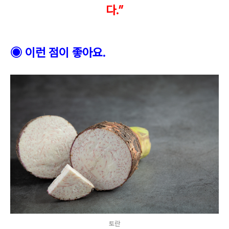
다
.”
◉
이런 점이 좋아요
.
토란