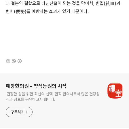
과 철분의 결합으로 타닌산철이 되는 것을 막아서
,
빈혈
(
貧血
)
과
변비
(
便祕
)
를 예방하는 효과가 있기 때문이다
.
(새창열림)
로그 정보
예당한의원 - 약식동원의 시작
'건강한 삶을 위한 최선의 선택' 현직 한의사로서 많은 건강상
식과 정보를 공유하고자 합니다.
구독하기