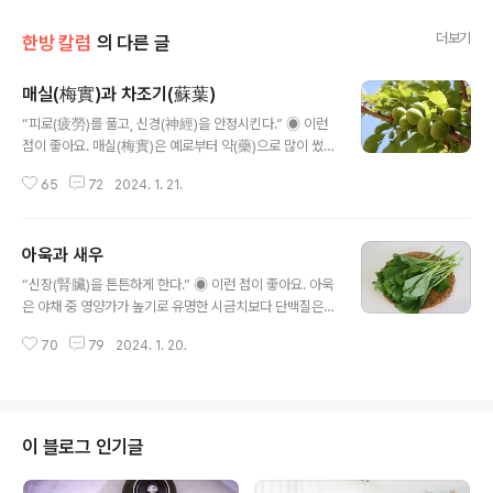
더보기
한방 칼럼
의 다른 글
매실(梅實)과 차조기(蘇葉)
글 내용
“피로(疲勞)를 풀고, 신경(神經)을 안정시킨다.” ◉ 이런
점이 좋아요. 매실(梅實)은 예로부터 약(藥)으로 많이 썼
다. 중국에서 처음 ‘오매(烏梅)’라는 것을 썼다고 한다. 오
65
72
2024. 1. 21.
매(烏梅)는 덜 익은 매실(梅實)을 따서 껍질을 벗긴 뒤, 지
푸라기에 불을 지펴서 그 연기에 그을려 말린 것이다. 주름
이 많고 신맛이 나는데, 갈증(渴症)을 막고 해열(解熱), 수
아욱과 새우
렴(收斂), 진통(鎭痛) 등에 효능이 있다고 한다. 또 일본에
글 내용
는 ‘우메보시’라고 늘 식탁에 오르는, 장아찌 같은 음식이
“신장(腎臟)을 튼튼하게 한다.” ◉ 이런 점이 좋아요. 아욱
있다. 우메보시는 매실(梅實)이 주재료이지만 붉은 색을
은 야채 중 영양가가 높기로 유명한 시금치보다 단백질은
띠는데, 이 색깔을 내는 것이 차조기(蘇葉)라는 식물의 잎
2배 가까이, 지방은 3배나 더 많이 들어 있다. 특히 무기질
이다. 차조기(蘇葉) 잎에 들어 있는 ‘안토치안’이라는 성분
70
79
2024. 1. 20.
과 칼슘이 시금치의 2배나 돼, 아이들의 성장 발육에 큰 도
이 신맛을 내는 산성 물질과 화학 반응을 일으켜 붉은 색으
움이 된다. 아욱은 필수 아미노산이 부족한 것이 흠인데, 새
로 변..
우와 함께 먹으면 이를 보완할 수 있다. 새우는 종류에 따라
차이가 있긴 하지만, 주성분이 단백질로 8종의 필수 아미
노산이 골고루 들어 있다. 또 아욱에 거의 없는 비타민-B
이 블로그 인기글
복합체가 풍부하다. 한편 새우에는 비타민-A와 C가 거의
없는 반면, 아욱에는 비타민-A와 C, 섬유질이 많이 들어