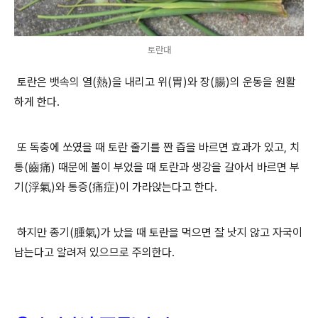
토란대
토란은 뱃속의 열
(
熱
)
을 내리고 위
(
胃
)
와 장
(
腸
)
의 운동을 원활
하게 한다
.
또 독충에 쏘였을 때 토란 줄기를 짠 즙을 바르면 효과가 있고
,
치
통
(
齒痛
)
때문에 볼이 부었을 때 토란과 생강을 갈아서 바르면 부
기
(
浮氣
)
와 통증
(
痛症
)
이 가라앉는다고 한다
.
하지만 종기
(
腫氣
)
가 났을 때 토란을 먹으면 잘 낫지 않고 자국이
남는다고 알려져 있으므로 주의한다
.