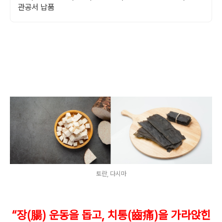
관공서 납품
토란, 다시마
“
장
(
腸
)
운동을 돕고
,
치통
(
齒痛
)
을 가라앉힌