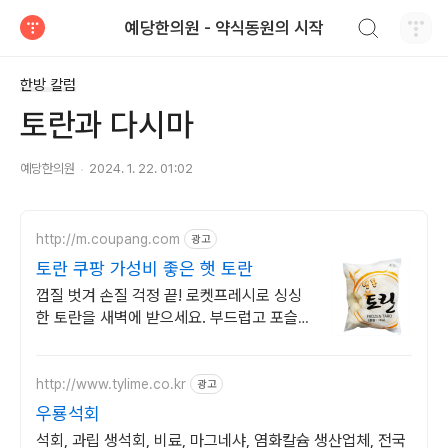
검색하기
예당한의원 - 약식동원의 시작
티스토리
한방 칼럼
토란과 다시마
예당한의원
2024. 1. 22. 01:02
http://m.coupang.com
광고
토란 쿠팡 가성비 좋은 햇 토란
껍질 벗겨 손질 걱정 끝! 로켓프레시로 싱싱
한 토란을 새벽에 받으세요. 부드럽고 포슬포
슬한 식감! 냉동 진공포장으로 언제든 간편하
게 요리!
http://www.tylime.co.kr
광고
우룡석회
석회, 과립 생석회, 비료, 마그네샤, 염화칼슘 생산업체, 전국