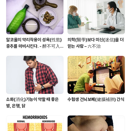
있다. 그렇기 때문에 알칼리성 식품인 아욱과 산성 식품인
새우가 어우러지면 서로 부족한 영양을 채울 수 있어 이상
적인 영양 균..
알코올의 약리작용이 성욕(性慾)
의학(醫學)보다 미신(迷信)을 더
중추를 마비시킨다. - 醉不可入
믿는 사람 – 六不治
房
소화(消化)기능이 약할 때 좋은
수험생 건뇌보폐(健腦補肺) 간식
밤, 은행, 닭