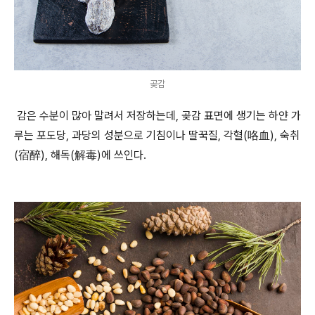
곶감
감은 수분이 많아 말려서 저장하는데
,
곶감 표면에 생기는 하얀 가
루는 포도당
,
과당의 성분으로 기침이나 딸꾹질
,
각혈
(
咯血
),
숙취
(
宿醉
),
해독
(
解毒
)
에 쓰인다
.