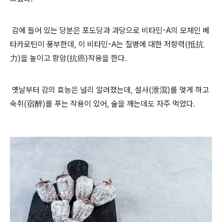
감에 들어 있는 당분은 포도당과 과당으로 비타민
-A
의 모체인 베
타카로틴이 풍부한데
,
이 비타민
-A
는 질병에 대한 저항력
(
抵抗
力
)
을 높이고 항암
(
抗癌
)
작용을 한다
.
옛날부터 감의 효능은 널리 알려졌는데
,
설사
(
泄瀉
)
를 멎게 하고
숙취
(
宿醉
)
를 푸는 작용이 있어
,
술을 깨는데도 자주 먹었다
.